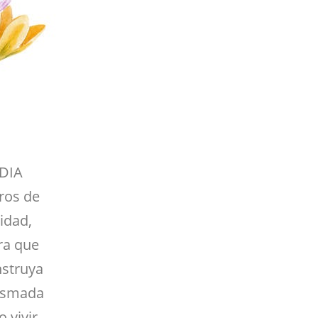
 DIA
ros de
idad,
ra que
nstruya
lasmada
 vivir.