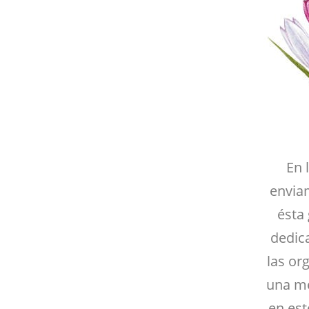
En 
envia
ésta
dedica
las or
una me
en est