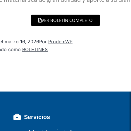
VER BOLETÍN COMPLETO
el
marzo 16, 2026
Por
ProdemWP
zado como
BOLETINES
Servicios